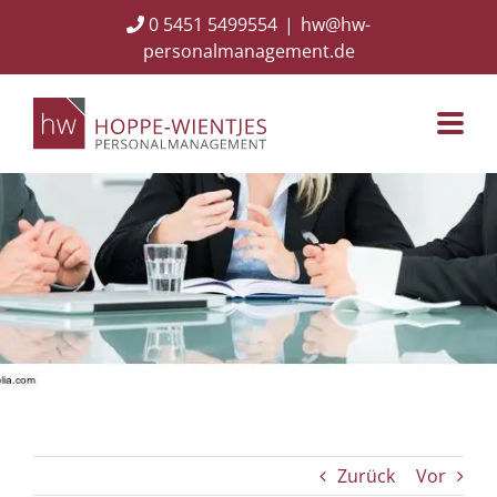
Skip
0 5451 5499554
|
hw@hw-
to
personalmanagement.de
content
Zurück
Vor