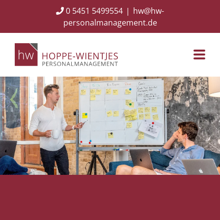
Skip
0 5451 5499554
|
hw@hw-
to
personalmanagement.de
content