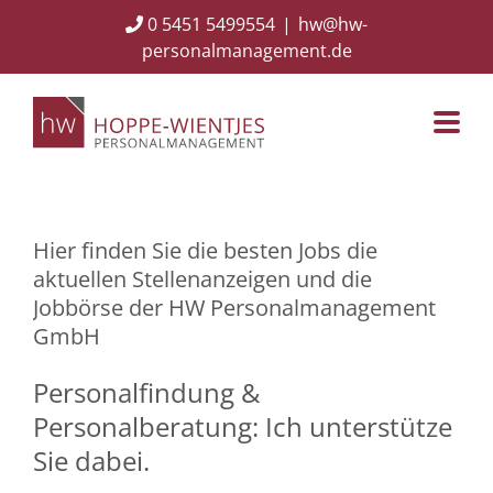
Skip
0 5451 5499554
|
hw@hw-
to
personalmanagement.de
content
Hier finden Sie die besten Jobs die
aktuellen Stellenanzeigen und die
Jobbörse der HW Personalmanagement
GmbH
Personalfindung &
Personalberatung: Ich unterstütze
Sie dabei.