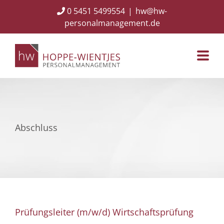
Skip
0 5451 5499554
|
hw@hw-
to
personalmanagement.de
content
Abschluss
Prüfungsleiter (m/w/d) Wirtschaftsprüfung