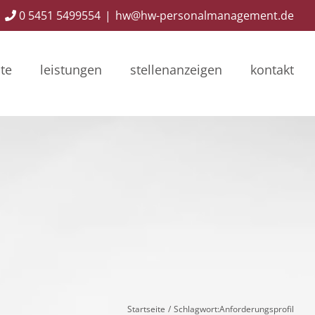
0 5451 5499554
|
hw@hw-personalmanagement.de
ite
leistungen
stellenanzeigen
kontakt
Startseite
Schlagwort:
Anforderungsprofil