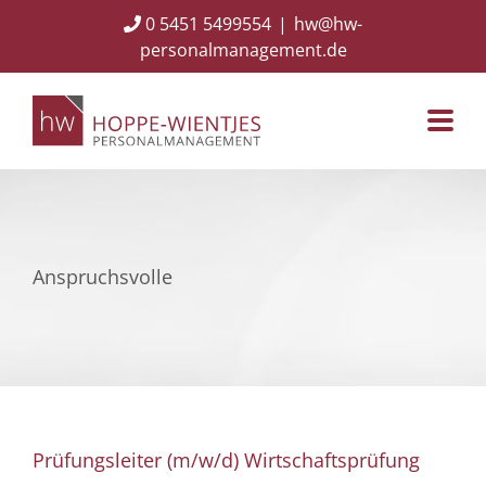
Skip
0 5451 5499554
|
hw@hw-
to
personalmanagement.de
content
Anspruchsvolle
Prüfungsleiter (m/w/d) Wirtschaftsprüfung