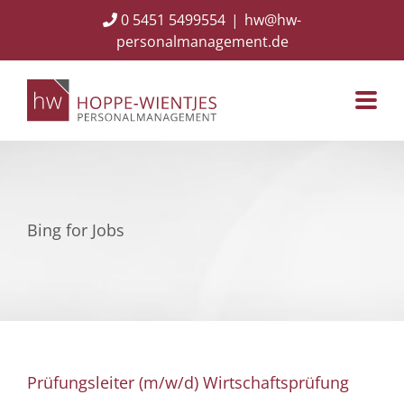
Skip
0 5451 5499554
|
hw@hw-
to
personalmanagement.de
content
Bing for Jobs
Prüfungsleiter (m/w/d) Wirtschaftsprüfung