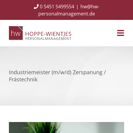
Skip
0 5451 5499554
|
hw@hw-
to
personalmanagement.de
content
Industriemeister (m/w/d) Zerspanung /
Frästechnik