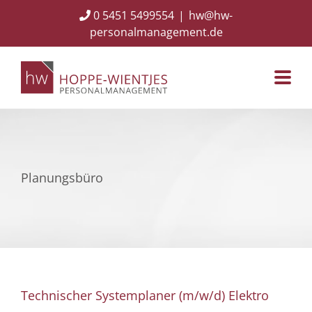
Skip
0 5451 5499554
|
hw@hw-
to
personalmanagement.de
content
Planungsbüro
Technischer Systemplaner (m/w/d) Elektro