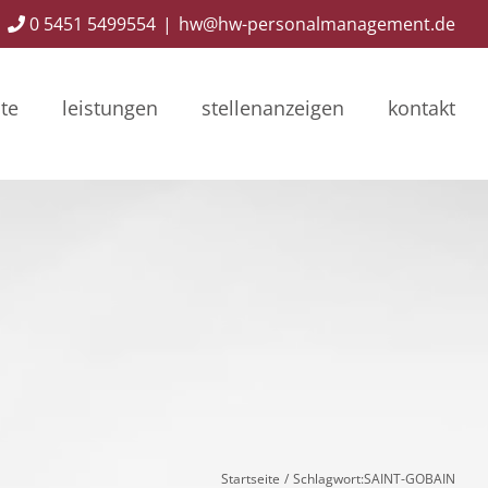
0 5451 5499554
|
hw@hw-personalmanagement.de
ite
leistungen
stellenanzeigen
kontakt
Startseite
Schlagwort:
SAINT-GOBAIN