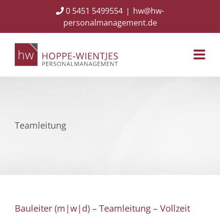
Skip
0 5451 5499554
|
hw@hw-
to
personalmanagement.de
content
Teamleitung
Bauleiter (m|w|d) – Teamleitung – Vollzeit