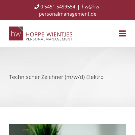
Skip
0 5451 5499554
|
hw@hw-
to
personalmanagement.de
content
Technischer Zeichner (m/w/d) Elektro