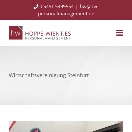
Skip
0 5451 5499554
|
hw@hw-
to
personalmanagement.de
content
Wirtschaftsvereinigung Steinfurt