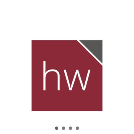
Zeige
grösseres
Bild