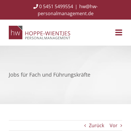
Skip
0 5451 5499554
|
hw@hw-
to
personalmanagement.de
content
Jobs für Fach und Führungskräfte
Zurück
Vor