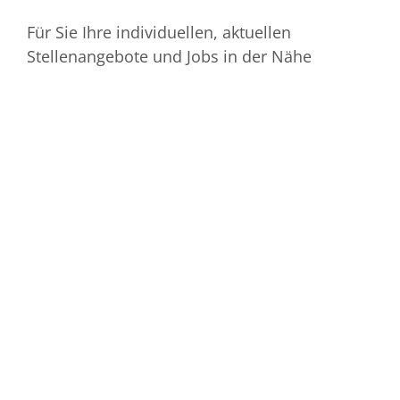
Für Sie Ihre individuellen, aktuellen
Stellenangebote und Jobs in der Nähe
Sie sind auf der Suche nach einer neuen
Herausforderung? Sehen Sie sich gern um und
gewinnen Sie einen Überblick über die aktuellen
Stellenanzeigen und Jobbörse.
Sie sind ein Unternehmen und Wünschen sich
hochqualifizierte Bewerber, die zu Ihnen und Ihrer
Philosophie passen? Schreiben Sie mir und lassen
Sie uns gemeinsam herausfinden, wie ich Sie
bestmöglich bei der Personalfindung unterstützen
kann.