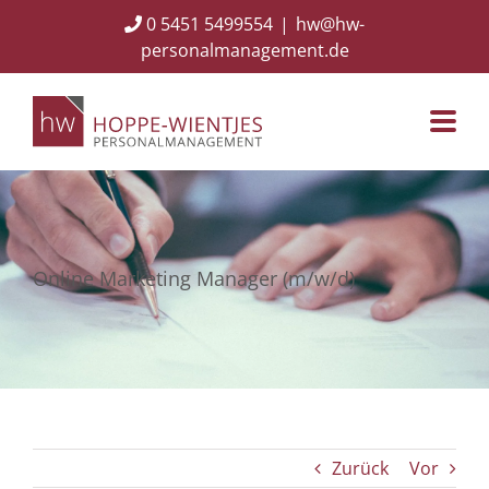
Skip
0 5451 5499554
|
hw@hw-
to
personalmanagement.de
content
Online Marketing Manager (m/w/d)
Zurück
Vor