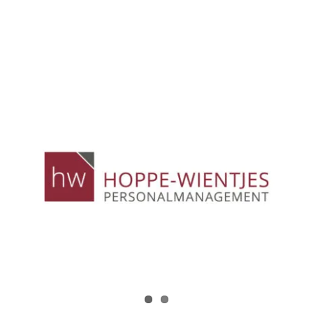
Zeige
grösseres
Bild