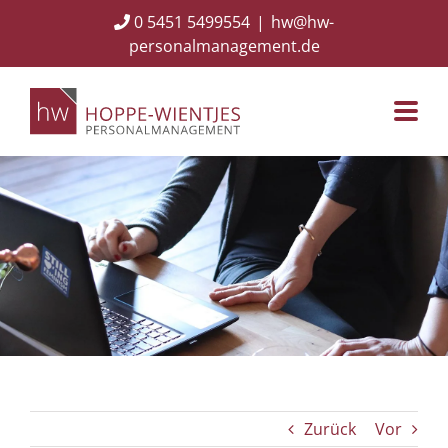
Skip
0 5451 5499554
|
hw@hw-
to
personalmanagement.de
content
Zurück
Vor