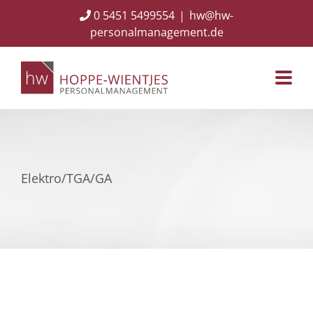
Skip
0 5451 5499554
|
hw@hw-
to
personalmanagement.de
content
Elektro/TGA/GA