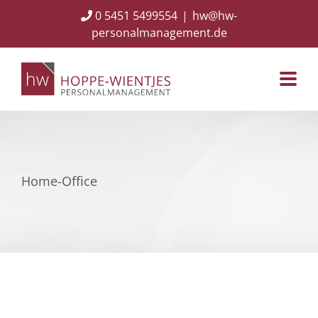
Skip
0 5451 5499554
|
hw@hw-
to
personalmanagement.de
content
Home-Office