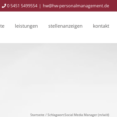
0 5451 5499554
|
hw@hw-personalmanagement.de
ite
leistungen
stellenanzeigen
kontakt
Startseite
Schlagwort:
Social Media Manager (m/w/d)