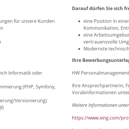
Darauf dürfen Sie sich f
sungen für unsere Kunden
eine Position in ei
en
Kommunikation, Ent
eine Arbeitsumgebung
n
vertrauensvolle Um
Modernste technisch
Ihre Bewerbungsunterlag
ich Informatik oder
HW Personalmanagemen
Ihre Ansprechpartnerin, F
rammierung (PHP, Symfony,
Vorabinformationen unte
ierung/Versionierung)
Weitere Informationen unte
l)
https://www.xing.com/pr
n