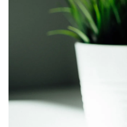
grösseres
Bild