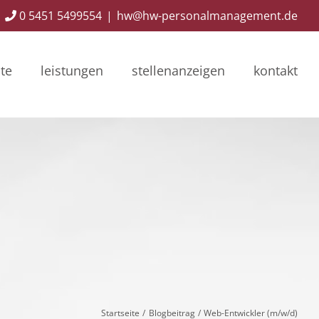
0 5451 5499554
|
hw@hw-personalmanagement.de
ite
leistungen
stellenanzeigen
kontakt
Startseite
Blogbeitrag
Web-Entwickler (m/w/d)