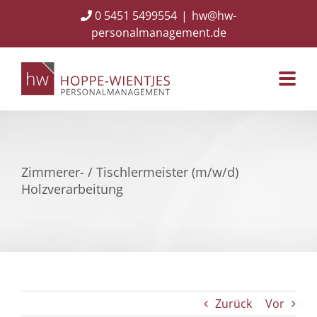
Skip
0 5451 5499554
|
hw@hw-
to
personalmanagement.de
content
Zimmerer- / Tischlermeister (m/w/d)
Holzverarbeitung
Zurück
Vor