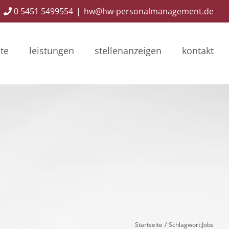
0 5451 5499554
|
hw@hw-personalmanagement.de
ite
leistungen
stellenanzeigen
kontakt
Startseite
Schlagwort:
Jobs